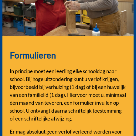
Formulieren
In principe moet een leerling elke schooldag naar
school. Bij hoge uitzondering kunt u verlof krijgen,
bijvoorbeeld bij verhuizing (1 dag) of bij een huwelijk
van een familielid (1 dag). Hiervoor moet u, minimaal
één maand van tevoren, een formulier invullen op
school. U ontvangt daarna schriftelijk toestemming
of een schriftelijke afwijzing.
Er mag absoluut geen verlof verleend worden voor